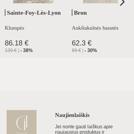
Sainte-Foy-Lès-Lyon
Bron
Klumpės
Aukštakulnės basutės
86.18 €
62.3 €
139
€
|
-
38
%
89
€
|
-
30
%
Naujienlaiškis
Jei norite gauti laiškus apie
naujausius produktus ir