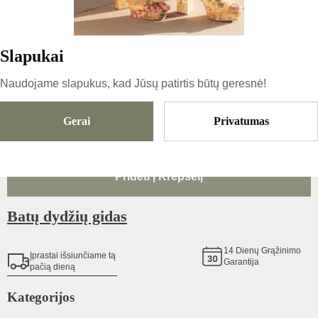
64.99
€
|
-
15
%
55.24
€
Slapukai
Naudojame slapukus, kad Jūsų patirtis būtų geresnė!
Dydis
Pasirinkti Dydį
Gerai
Privatumas
Pridėti Į Krepšelį
Batų dydžių gidas
14
Dienų Grąžinimo
Įprastai išsiunčiame tą
Garantija
pačią dieną
Kategorijos