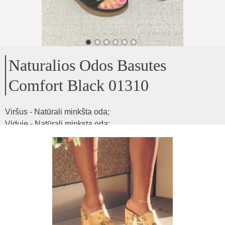
Naturalios Odos Basutes
Comfort Black 01310
Viršus - Natūrali minkšta oda
;
Viduje - Natūrali minksta oda
;
Pado aukštis - 3.5cm
;
Bet kokio pločionpėdai, sagteliu pagalba plotis reguliuojasi,
ypatingai patogios
;
Produkto ID
:
2sjVzXBP94dihG79YFoN
Kopijuoti