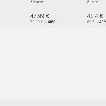
Šlepetės
Šlpetes
47.99 €
41.4 €
79.99
€
|
-
40
%
69
€
|
-
40