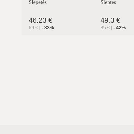
Šlepetės
Šleptes
46.23 €
49.3 €
69
€
|
-
33
%
85
€
|
-
42
%