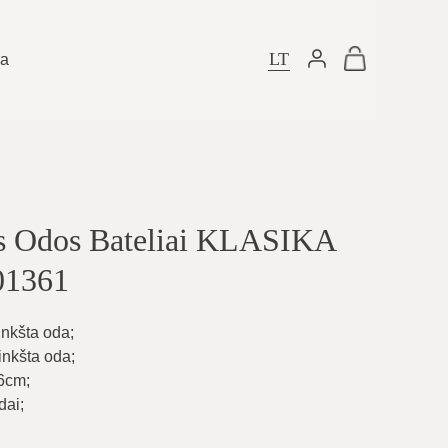
LT
ra
os Odos Bateliai KLASIKA
1361
inkšta oda
;
minkšta oda
;
 6cm
;
dai
;