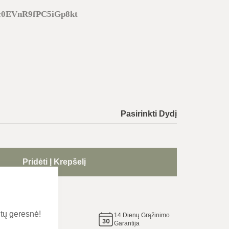
0EVnR9fPC5iGp8kt
Pasirinkti Dydį
Pridėti Į Krepšelį
idas
tų geresnė!
14
Dienų Grąžinimo
e tą
Garantija