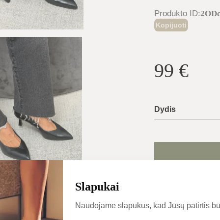
Produkto ID
:
2ODc
Kopijuoti
99
€
Dydis
Batų dydžių g
Slapukai
Naudojame slapukus, kad Jūsų patirtis bū
Įprastai išsiunčiam
pačią dieną