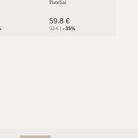
Bateliai
Šlepet
59.8 €
56.0
%
92
€
|
-
35
%
89
€
|