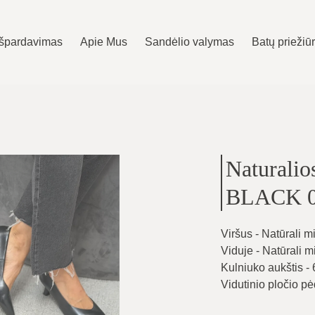
Išpardavimas
Apie Mus
Sandėlio valymas
Batų priežiū
Naturali
BLACK 0
Viršus - Natūrali m
Viduje - Natūrali 
Kulniuko aukštis -
Vidutinio pločio pė