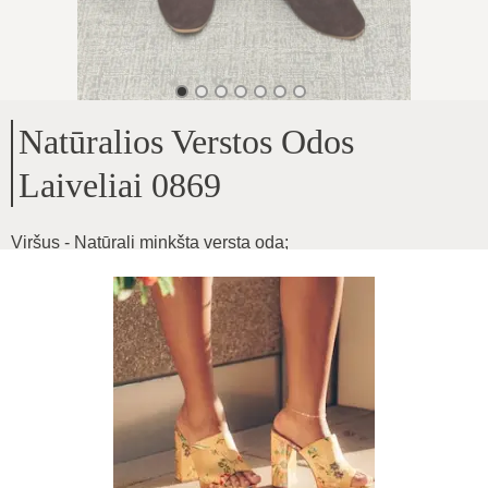
Natūralios Verstos Odos
Laiveliai 0869
Viršus - Natūrali minkšta versta oda
;
Viduje - Natūralios odos vidpadis
;
Pado aukštis ~1cm Vidutinio pločio pėdai puikiai tinka,
lankstūs bei minkštos odos
;
Produkto ID
:
3kdtoIqnCtANxMX0UYb7
Kopijuoti