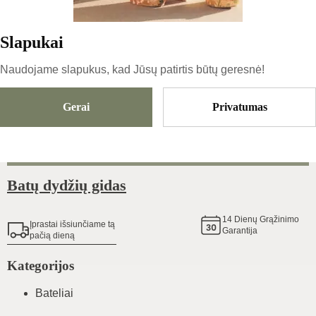
66
€
Slapukai
Naudojame slapukus, kad Jūsų patirtis būtų geresnė!
Dydis
Pasirinkti Dydį
Gerai
Privatumas
Pridėti Į Krepšelį
Batų dydžių gidas
14
Dienų Grąžinimo
Įprastai išsiunčiame tą
Garantija
pačią dieną
Kategorijos
Bateliai