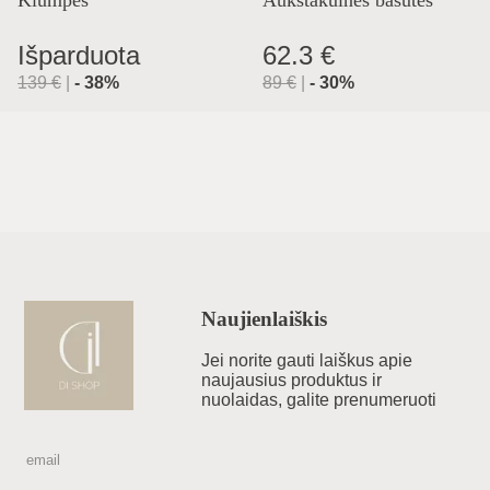
Klumpės
Aukštakulnės basutės
Išparduota
62.3 €
139
€
|
-
38
%
89
€
|
-
30
%
Naujienlaiškis
Jei norite gauti laiškus apie
naujausius produktus ir
nuolaidas, galite prenumeruoti