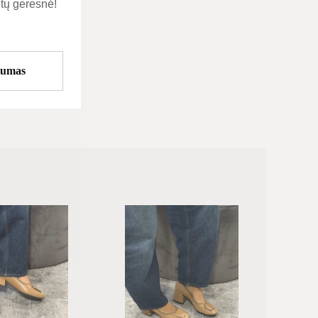
tų geresnė!
tumas