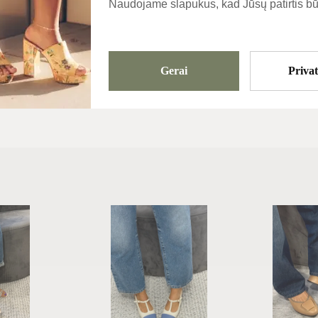
Naudojame slapukus, kad Jūsų patirtis bū
Šlepetės
Gerai
Priva