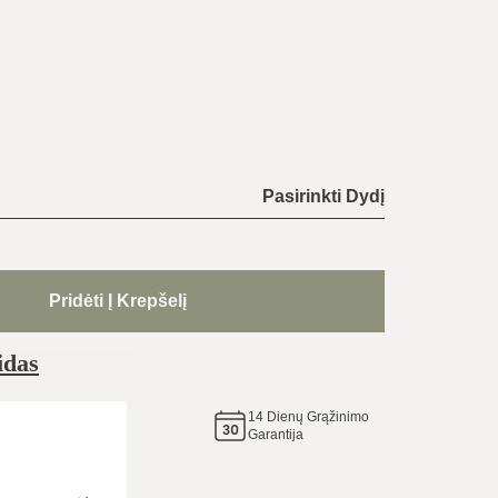
Pasirinkti Dydį
Pridėti Į Krepšelį
idas
14
Dienų Grąžinimo
e tą
Garantija