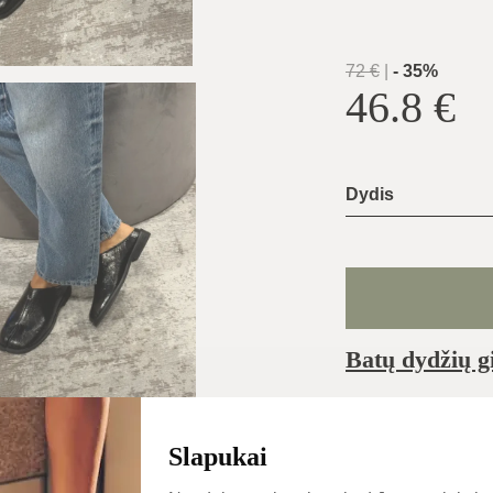
72
€
|
-
35
%
46.8
€
Dydis
Batų dydžių g
Įprastai išsiunčiam
pačią dieną
Slapukai
Kategorijos