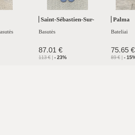
Saint-Sébastien-Sur-
Palma
Loire
asutės
Basutės
Bateliai
87.01 €
75.65 €
113
€
|
-
23
%
89
€
|
-
15