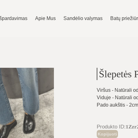
Išpardavimas
Apie Mus
Sandėlio valymas
Batų priežiū
Šlepetės 
Viršus - Natūrali o
Viduje - Natūrali o
Pado aukštis - 2c
Produkto ID
:
1Zz
Kopijuoti