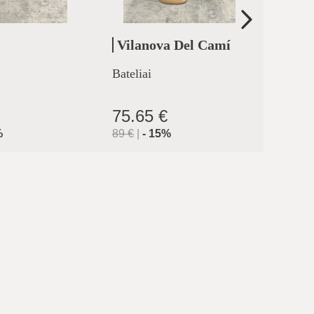
Vilanova Del Camí
Cler
Bateliai
Aukšta
75.65 €
71.9
%
89
€
|
-
15
%
119.9