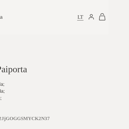
LT
ra
Paiporta
da
;
da
;
m
;
r2JjGOGGSMYCK2N37