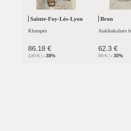
Sainte-Foy-Lès-Lyon
Bron
Klumpės
Aukštakulnės b
86.18 €
62.3 €
139
€
|
-
38
%
89
€
|
-
30
%