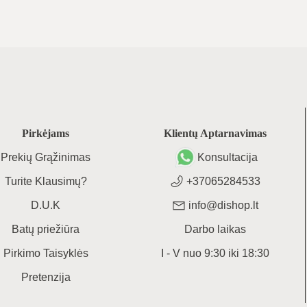
Pirkėjams
Klientų Aptarnavimas
Prekių Grąžinimas
Konsultacija
Turite Klausimų?
+37065284533
D.U.K
info@dishop.lt
Batų priežiūra
Darbo laikas
Pirkimo Taisyklės
I - V
nuo
9:30
iki
18:30
Pretenzija