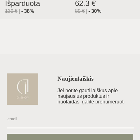
Išparduota
62.3 €
139
€
|
-
38
%
89
€
|
-
30
%
Naujienlaiškis
Jei norite gauti laiškus apie
naujausius produktus ir
nuolaidas, galite prenumeruoti