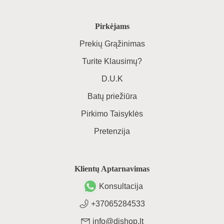
Pirkėjams
Prekių Grąžinimas
Turite Klausimų?
D.U.K
Batų priežiūra
Pirkimo Taisyklės
Pretenzija
Klientų Aptarnavimas
Konsultacija
+37065284533
info@dishop.lt