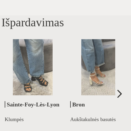
Išpardavimas
Sainte-Foy-Lès-Lyon
Bron
Klumpės
Aukštakulnės basutės