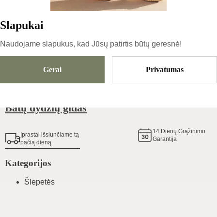
Slapukai
Išparduota
Naudojame slapukus, kad Jūsų patirtis būtų geresnė!
Gerai
Privatumas
Pridėti Į Krepšelį
Batų dydžių gidas
14
Dienų Grąžinimo
Įprastai išsiunčiame tą
Garantija
pačią dieną
Kategorijos
Šlepetės