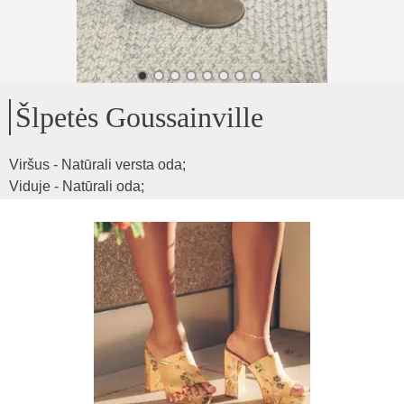
Šlpetės Goussainville
Viršus - Natūrali versta oda
;
Viduje - Natūrali oda
;
Pado aukštis - 1cm
;
Ypatingo minkštumo bei lankstumo
;
Produkto ID
:
0IlltCQwF8Wo8aG97N5K
Kopijuoti
92
€