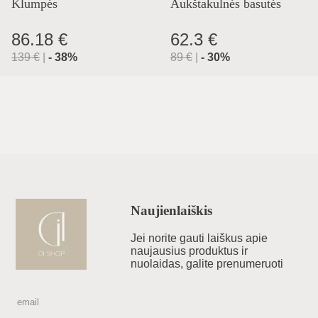
Klumpės
Aukštakulnės basutės
86.18 €
62.3 €
139
€
|
-
38
%
89
€
|
-
30
%
Naujienlaiškis
Jei norite gauti laiškus apie
naujausius produktus ir
nuolaidas, galite prenumeruoti