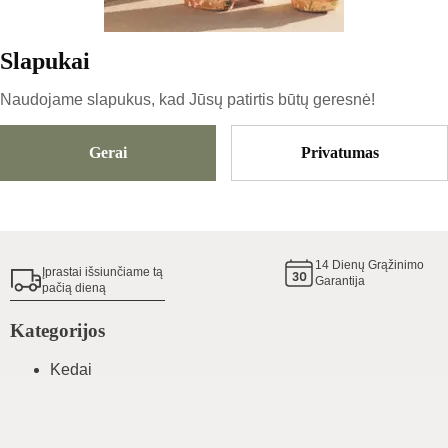
Slapukai
Išparduota
Naudojame slapukus, kad Jūsų patirtis būtų geresnė!
Gerai
Privatumas
Pridėti Į Krepšelį
Batų dydžių gidas
14
Dienų Grąžinimo
Įprastai išsiunčiame tą
Garantija
pačią dieną
Kategorijos
Kedai