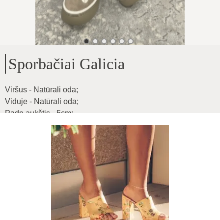
Sporbačiai Galicia
Viršus - Natūrali oda
;
Viduje - Natūrali oda
;
Pado aukštis - 5cm
;
Produkto ID
:
0KfckFz3Nmc83PNBClca
Kopijuoti
89
€
|
-
25
%
66.75
€