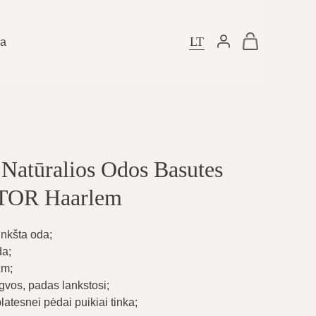
LT
ra
atūralios Odos Basutes
OR Haarlem
inkšta oda
;
da
;
cm
;
gvos, padas lankstosi
;
platesnei pėdai puikiai tinka
;