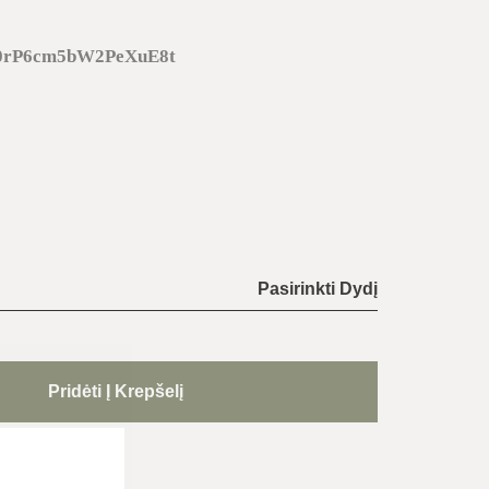
0rP6cm5bW2PeXuE8t
Pasirinkti Dydį
Pridėti Į Krepšelį
idas