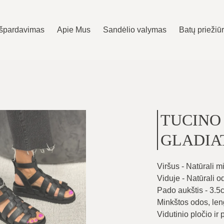
Išpardavimas
Apie Mus
Sandėlio valymas
Batų priežiū
TUCINO N
GLADIAT
Viršus - Natūrali m
Viduje - Natūrali o
Pado aukštis - 3.5
Minkštos odos, len
Vidutinio pločio ir 