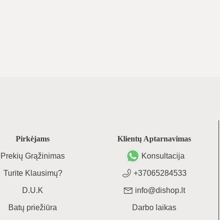
Pirkėjams
Klientų Aptarnavimas
Prekių Grąžinimas
Konsultacija
Turite Klausimų?
+37065284533
D.U.K
info@dishop.lt
Batų priežiūra
Darbo laikas