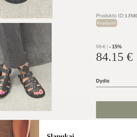
Produkto ID
:
1JM
Kopijuoti
99
€
|
-
15
%
84.15
€
Dydis
Batų dydžių g
Slapukai