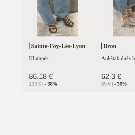
Sainte-Foy-Lès-Lyon
Bron
Klumpės
Aukštakulnės b
86.18 €
62.3 €
139
€
|
-
38
%
89
€
|
-
30
%