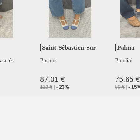
Saint-Sébastien-Sur-
Palma
Loire
asutės
Basutės
Bateliai
87.01 €
75.65 €
113
€
|
-
23
%
89
€
|
-
15