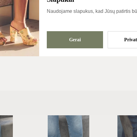
Įprastai išsiunčiam
Naudojame slapukus, kad Jūsų patirtis bū
pačią dieną
Kategorijos
Basutes
Gerai
Priva