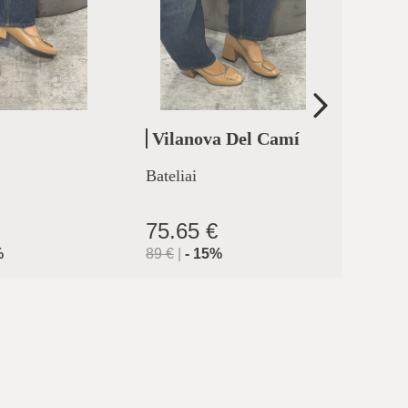
Vilanova Del Camí
Cler
Bateliai
Aukšta
75.65 €
71.9
%
89
€
|
-
15
%
119.9