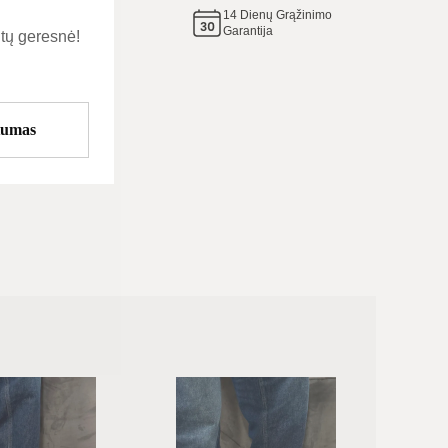
14
Dienų Grąžinimo
e tą
Garantija
tų geresnė!
tumas